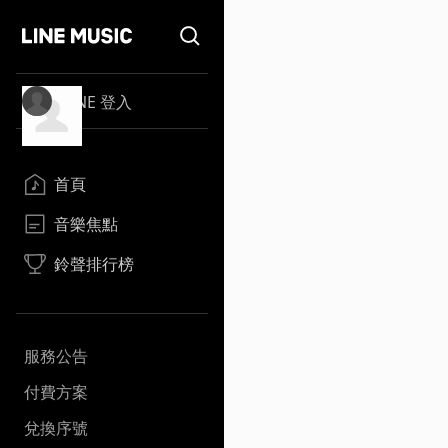
LINE 登入
首頁
音樂焦點
鈴聲排行榜
服務公告
付費方案
兌換序號