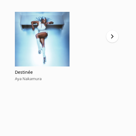
Destinée
No Stress
Aya Nakamura
Aya Nakamu