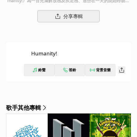
manity!》為一首充滿解放感及疾走感、適合在一天的開始聆聽的
歌曲。這首歌同時也是日本TBS播放的新綜藝節目『ラヴィッ
ト！』之主題曲！
分享專輯
Humanity!
鈴聲
答鈴
背景音樂
歌手其他專輯