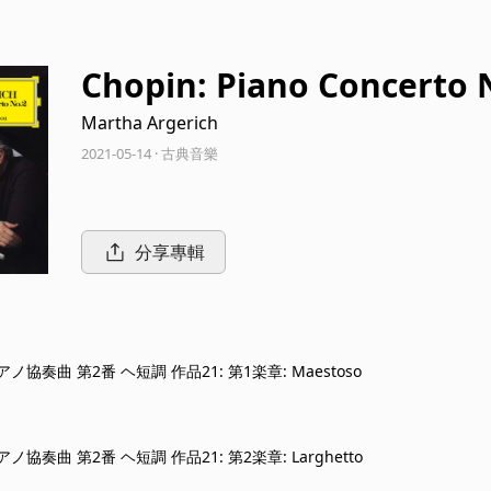
Chopin: Piano Concerto N
onaise brillante; Cello S
Martha Argerich
2021-05-14 · 古典音樂
分享專輯
 ピアノ協奏曲 第2番 ヘ短調 作品21: 第1楽章: Maestoso
ピアノ協奏曲 第2番 ヘ短調 作品21: 第2楽章: Larghetto