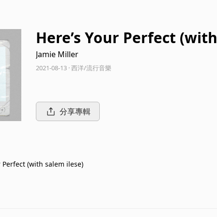
Here’s Your Perfect (with
Jamie Miller
2021-08-13 · 西洋/流行音樂
分享專輯
 Perfect (with salem ilese)