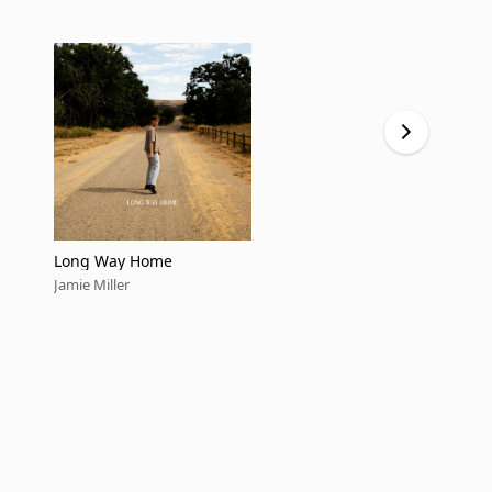
Long Way Home
Nothing To
Jamie Miller
Jamie Miller