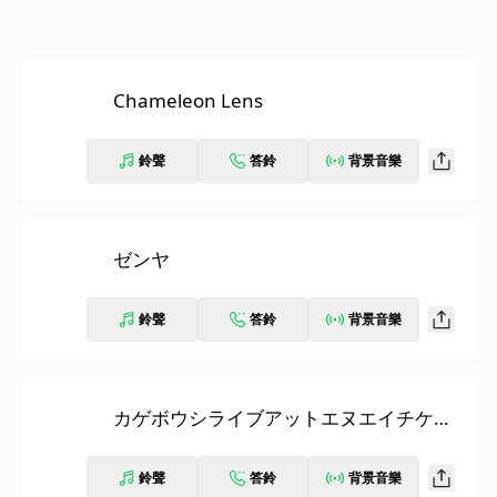
Chameleon Lens
鈴聲
答鈴
背景音樂
ゼンヤ
鈴聲
答鈴
背景音樂
カゲボウシライブアットエヌエイチケイ
ホールニセンジュウハチイチガツサンジ
ュウイチニチ
鈴聲
答鈴
背景音樂