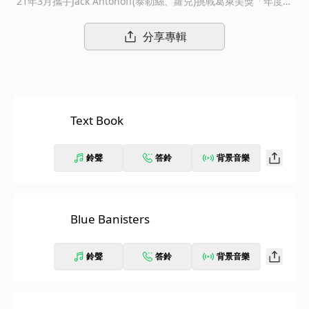
21年3月攜手Jack Antonoff(泰勒絲、蘿兒)挑戰葛萊美獎「年度專
輯」零負評大碟【鄉村俱樂部上的飛機雲】後，拿下英國金榜冠
軍、美國告示牌亞軍，旺盛的創作力沒停下腳步，緊接著宣告新專
分享專輯
輯【藍杆Blue Banisters】的誕生，收錄包括獻給家鄉洛杉磯的情
歌"Arcadia"、"Text Book"、"Wildflower Wildfire"等全新力作！
Text Book
鈴聲
答鈴
背景音樂
Blue Banisters
鈴聲
答鈴
背景音樂