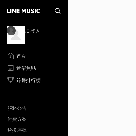
LINE 登入
首頁
音樂焦點
鈴聲排行榜
服務公告
付費方案
兌換序號