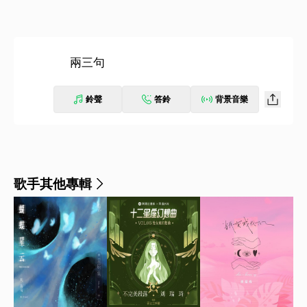
兩三句
鈴聲
答鈴
背景音樂
歌手其他專輯