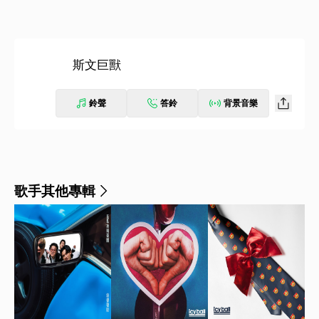
斯文巨獸
鈴聲
答鈴
背景音樂
歌手其他專輯