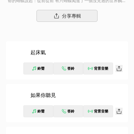
命的蝴蝶說起：從前從前 有只蝴蝶闖進了一個沒見過的世界觸碰
了什麼，擾亂了什麼；從前從前 有個月亮一隻沒見過的靈魂闖了
進來什麼被觸碰了，什麼被擾亂了； 從此，月亮失眠了…Day 1：
分享專輯
起床氣 SEARCHING今晚的月亮朦朧不清睜開眼遠遠看著你，你會
找到我嗎…Day 2：如果你聽見 I‘M NOT GOOD今晚的月亮比以往
澄澈你想說的，我不小心聽見了...Day 3：月亮上跳舞 EMO WHIS
KEY今晚的月亮笑了一起跳支舞嗎…Day 4：荷爾蒙 HARMONY今
晚的月亮是紅色的想逃離又想沉迷，是契合也是默契…Day 5：於
起床氣
是我們失眠了MIDNIGHT今晚的月亮泛著溫柔你小聲說，一起失眠
吧…Day 6：神預言TIVA000今晚的月亮初顯鋒芒我追隨著你，找
到自己的形狀…Day 7：弦 SUPER今晚的月亮能量無限I’M SUPE
鈴聲
答鈴
背景音樂
R…Day 8：好像也不奇怪 DANCE TO THE MOONLIGHT今晚的月
亮可愛得奇怪但，好像也不奇怪...Day 9：秘地 GRAVITY今晚的月
亮有點失控是誰，擾亂了你的頻率...Day 10：蝴蝶 LITTLE TOO M
UCH今晚的月亮吻過一隻蝴蝶我忽然失重在夢與現實之間…Day 1
如果你聽見
1：月亮忘了 KISMET今晚的月亮是否記得我曾將最深情爛漫的自
己給予你…Day 12：月光 CIRCLE今晚的月亮失眠了你還會找到我
鈴聲
答鈴
背景音樂
嗎？你一定會吧…… 月亮 感盈缺無常蝴蝶 歎浮生一夢 12天的故事
缺憾中完滿12首的歌曲 回溯中希望正因生命 渺小短暫才要傾盡所
有找到最真實的自己 然後心無雜念地綻放也因生命 渺小短暫才要
傾盡所有找到彼此然後以最真實的模樣相擁多幸運TIA找到了TIA也