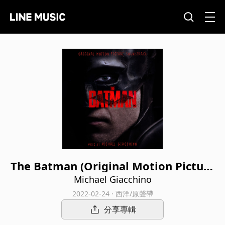
The Batman (Original Motion Picture
Soundtrack)
Michael Giacchino
2022-02-24 · 西洋/原聲帶
分享專輯