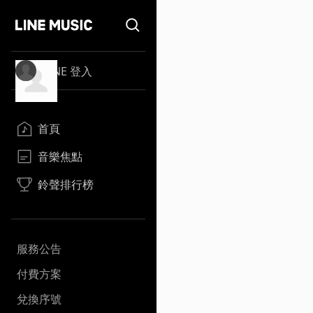
LINE 登入
首頁
音樂焦點
鈴聲排行榜
服務公告
付費方案
兌換序號