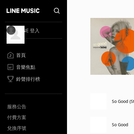
LINE 登入
首頁
音樂焦點
鈴聲排行榜
So Good (S
服務公告
付費方案
So Good
兌換序號