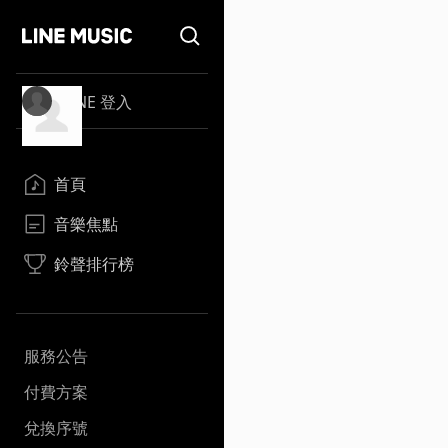
LINE 登入
首頁
音樂焦點
鈴聲排行榜
服務公告
付費方案
兌換序號