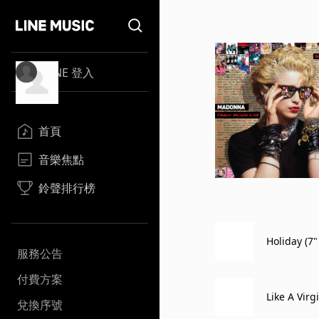
LINE 登入
首頁
音樂焦點
鈴聲排行榜
Holiday (7
服務公告
付費方案
Like A Virg
兌換序號