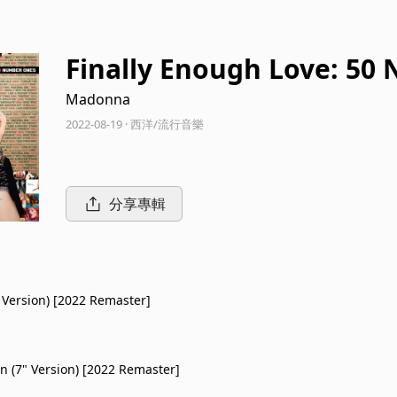
Finally Enough Love: 50
Madonna
2022-08-19 · 西洋/流行音樂
分享專輯
" Version) [2022 Remaster]
in (7" Version) [2022 Remaster]