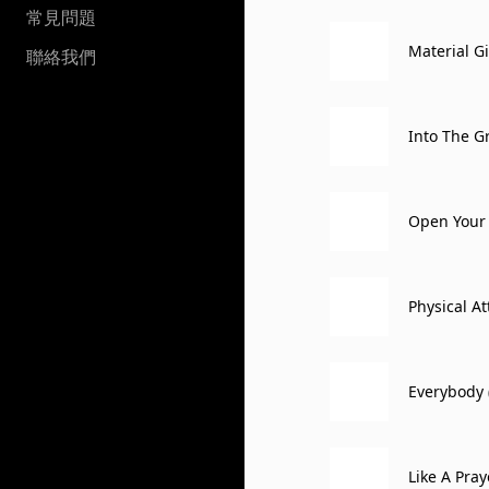
常見問題
Material Gi
聯絡我們
Into The G
Open Your 
Physical A
Everybody 
Like A Pray