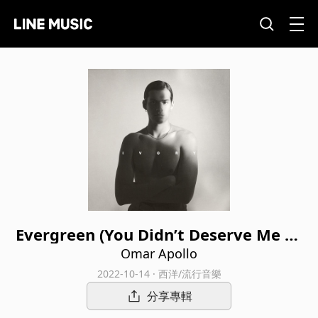
Evergreen (You Didn’t Deserve Me At
All) (Live At NPR's Tiny Desk)
Omar Apollo
2022-10-14 · 西洋/流行音樂
分享專輯