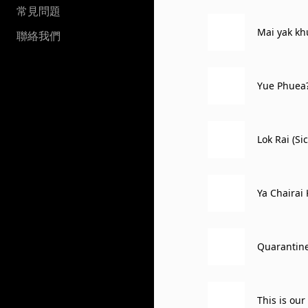
常見問題
Mai yak khu
聯絡我們
Yue Phuea?
Lok Rai (Sic
Ya Chairai 
Quarantin
This is our 