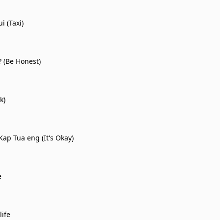
i (Taxi)
 (Be Honest)
k)
Kap Tua eng (It's Okay)
e
life