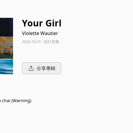
Your Girl
Violette Wautier
2022-10-31 · 流行音樂
分享專輯
 chai (Warning)