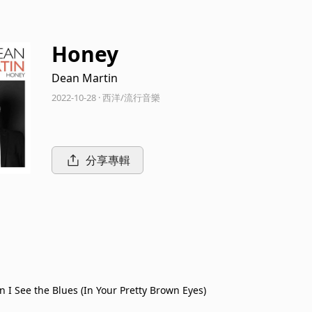
Honey
Dean Martin
2022-10-28 · 西洋/流行音樂
分享專輯
 I See the Blues (In Your Pretty Brown Eyes)