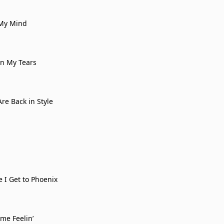
 My Mind
n My Tears
re Back in Style
n
e I Get to Phoenix
me Feelin’