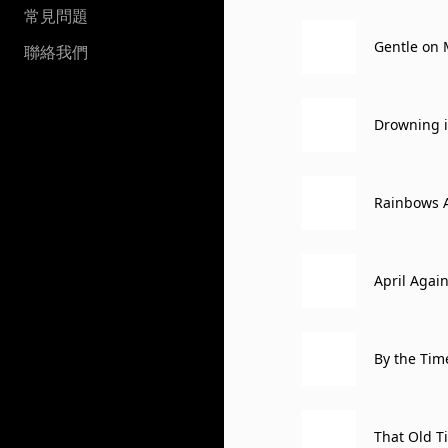
常見問題
Gentle on
聯絡我們
Drowning i
Rainbows A
April Agai
By the Tim
That Old Ti