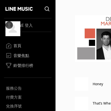
LINE 登入
首頁
音樂焦點
鈴聲排行榜
Honey
服務公告
付費方案
That’s When
兌換序號