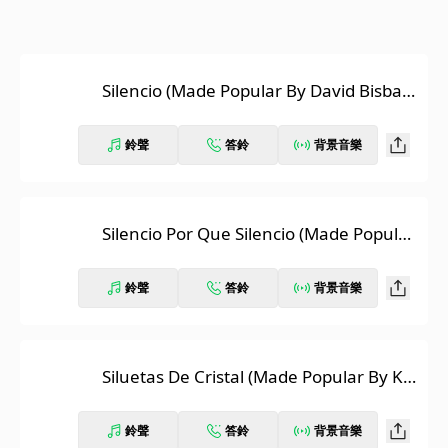
Silencio (Made Popular By David Bisbal)
[Karaoke Version]
鈴聲
答鈴
背景音樂
Silencio Por Que Silencio (Made Popular
By Juan Gabriel) [Karaoke Version]
鈴聲
答鈴
背景音樂
Siluetas De Cristal (Made Popular By K-P
az De La Sierra) [Karaoke Version]
鈴聲
答鈴
背景音樂