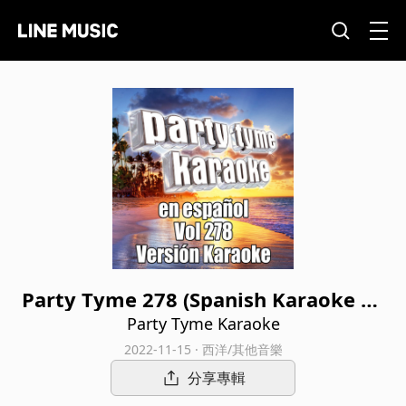
Party Tyme 278 (Spanish Karaoke Ve
rsions)
Party Tyme Karaoke
2022-11-15 · 西洋/其他音樂
分享專輯