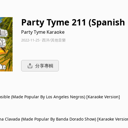
Party Tyme 211 (Spanish
Party Tyme Karaoke
2022-11-25 · 西洋/其他音樂
分享專輯
sible (Made Popular By Los Angeles Negros) [Karaoke Version]
a Clavada (Made Popular By Banda Dorado Show) [Karaoke Versio