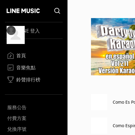
LINE 登入
首頁
音樂焦點
鈴聲排行榜
Como Es Po
服務公告
付費方案
Como Espin
兌換序號