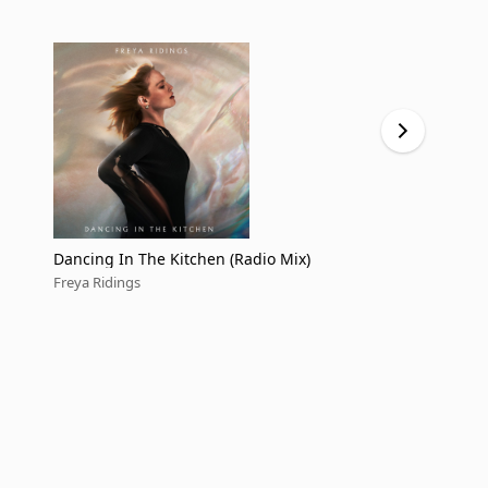
Dancing In The Kitchen (Radio Mix)
Dancing In 
Freya Ridings
Freya Riding