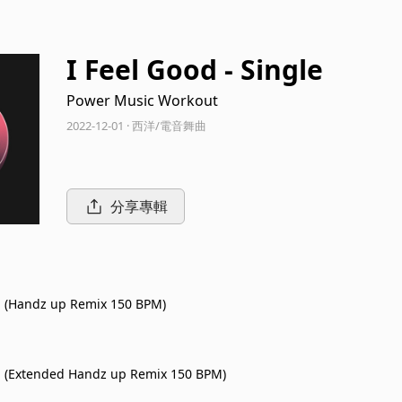
I Feel Good - Single
Power Music Workout
2022-12-01 · 西洋/電音舞曲
分享專輯
d (Handz up Remix 150 BPM)
d (Extended Handz up Remix 150 BPM)