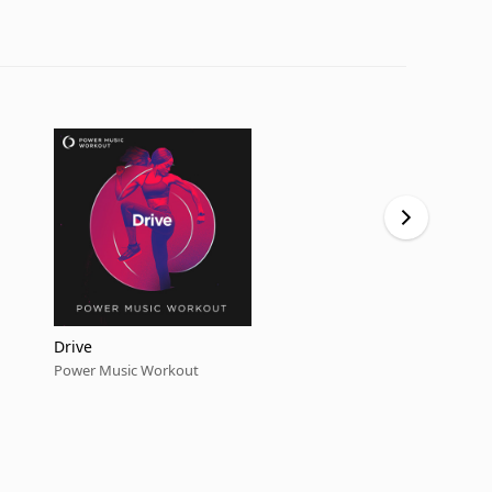
Drive
Lush Life
Power Music Workout
Power Music