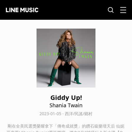
Giddy Up!
Shania Twain
2023-01-05 · 西洋/民謠/鄉村
剛在全美民選獎榮耀拿下「傳奇成就獎」的鑽石級樂壇天后 仙妮