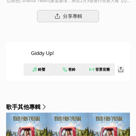
亞唐恩( Shania Twain)重返樂壇，將在2月3號發行全新大碟【Qu
een Of Me】 充滿能量的全新單曲"Giddy Up!"與大家一起迎接新
的一年到來！
分享專輯
Giddy Up!
鈴聲
答鈴
背景音樂
歌手其他專輯