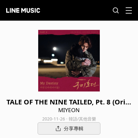
TALE OF THE NINE TAILED, Pt. 8 (Origi
nal Television Soundtrack)
MIYEON
2020-11-26 · 韓語/其他音樂
分享專輯