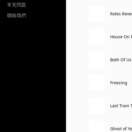
常見問題
Roles Reve
聯絡我們
House On F
Both Of Us
Freezing
Last Train
Ghost of Y