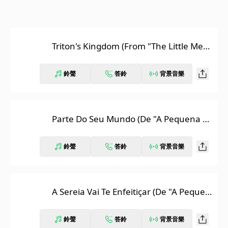
Triton's Kingdom (From "The Little Mer
maid"/Score)
鈴聲
答鈴
背景音樂
Parte Do Seu Mundo (De "A Pequena Se
reia"/Trilha Sonora Original em Portugu
ês)
鈴聲
答鈴
背景音樂
A Sereia Vai Te Enfeitiçar (De "A Pequen
a Sereia"/Trilha Sonora Original em Port
uguês)
鈴聲
答鈴
背景音樂