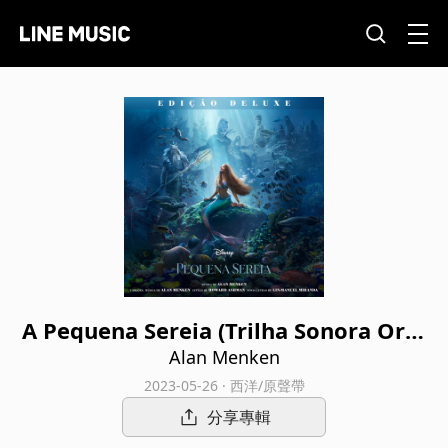
A Pequena Sereia (Trilha Sonora Orig
inal em Português/Edição Deluxe)
Alan Menken
2023-05-26 · 西洋/原聲帶
分享專輯