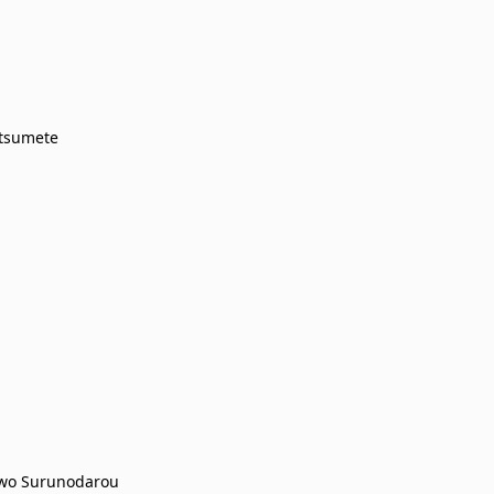
tsumete
 wo Surunodarou