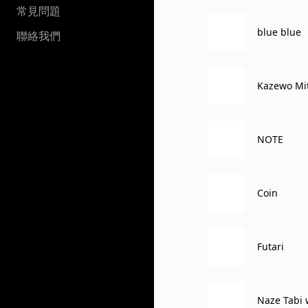
常見問題
blue blue
聯絡我們
Kazewo Mi
NOTE
Coin
Futari
Naze Tabi