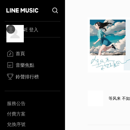
LINE 登入
首頁
音樂焦點
鈴聲排行榜
等风来 不
服務公告
付費方案
兌換序號