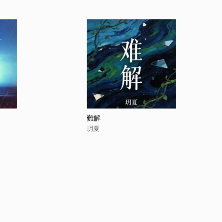
難解
玥夏