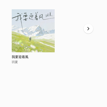
我要迎着風
來遲 (終究
玥夏
玥夏