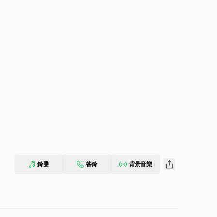
g
鈴聲
答鈴
背景音樂