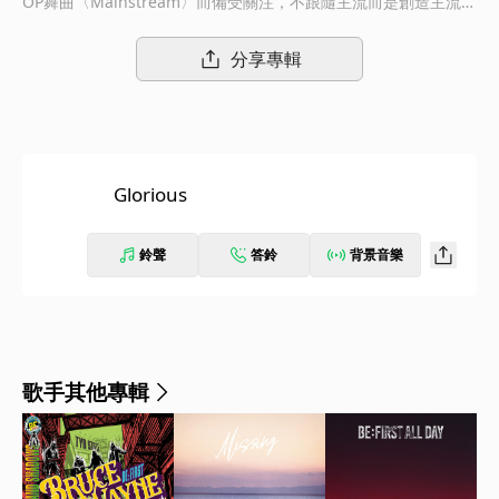
OP舞曲〈Mainstream〉而備受關注，不跟隨主流而是創造主流，
將自身風格定義為Mainstream，並向大眾展示的BE:FIRST，特別
為第102屆全國高校足球選手權大會量身打造了加油歌曲〈Glorio
分享專輯
us〉。 〈Glorious〉由MANATO和曾有足球經驗的JUNON作曲，
LEO參與作詞及創造過許多熱門歌曲的製作人UTA，在MANATO、
JUNON、LEO、SKY-HI創作的基礎上，共同打造充滿戲劇性及富
有情感旋律的歌曲，融合LEO和SKY-HI所寫下的熱血歌詞而成為一
首令人印象深刻的抒情曲。 歌詞表達了旁人看來可笑的夢想，朝
Glorious
著自己所描繪的未來拼盡全力前進的尊敬以及讚嘆“對足跡的數量
感到自豪＂和那份努力。是一首那一瞬間無論是贏家或是輸家，皆
對他們充滿敬意的作品。
鈴聲
答鈴
背景音樂
歌手其他專輯