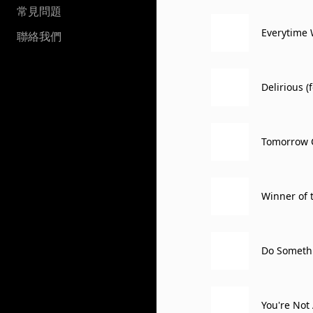
常見問題
Everytime 
聯絡我們
Delirious (
Tomorrow 
Winner of t
Do Somethin
You're Not