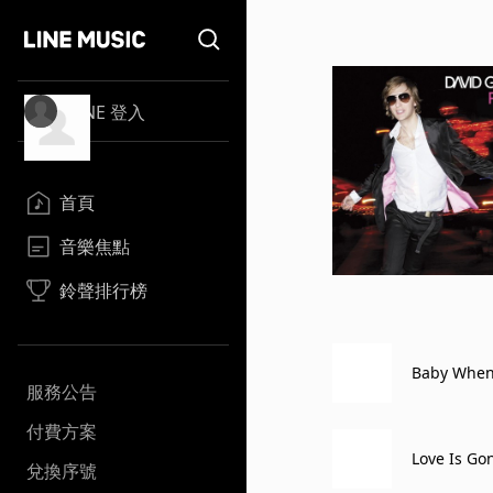
LINE 登入
首頁
音樂焦點
鈴聲排行榜
Baby When t
服務公告
付費方案
Love Is Go
兌換序號