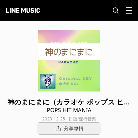
神のまにまに（カラオケ ポップス ヒッ
ト マニア）
POPS HIT MANIA
2023-12-25 · 日語/流行音樂
分享專輯