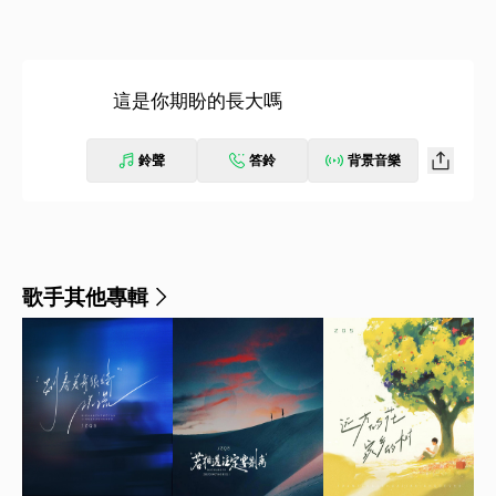
這是你期盼的長大嗎
鈴聲
答鈴
背景音樂
歌手其他專輯