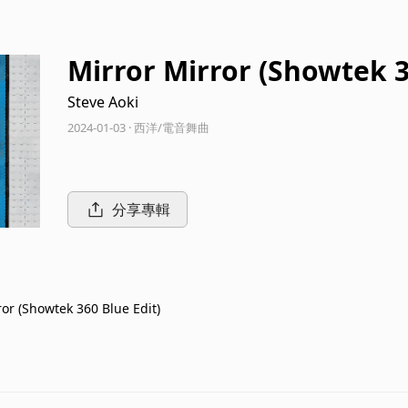
Mirror Mirror (Showtek 3
Steve Aoki
2024-01-03 · 西洋/電音舞曲
分享專輯
ror (Showtek 360 Blue Edit)