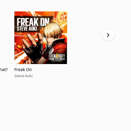
hat?
Freak On
HiROQUEST 
Steve Aoki
Steve Aoki