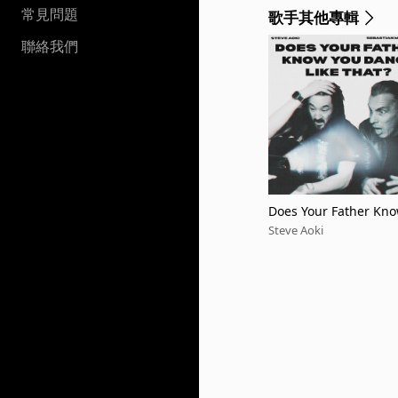
常見問題
歌手其他專輯
聯絡我們
Does Your Father Kno
eve Aoki & Hyro Acid 
Steve Aoki