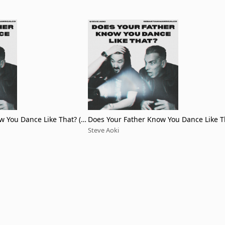
w You Dance Like That? (St
Does Your Father Know You Dance Like T
Mix)
Steve Aoki