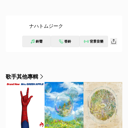
ナハトムジーク
鈴聲
答鈴
背景音樂
歌手其他專輯