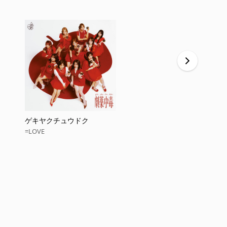
ゲキヤクチュウドク
ラブソング
=LOVE
=LOVE