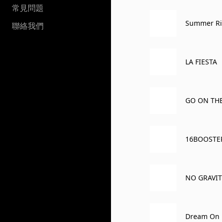
常見問題
Summer 
聯絡我們
LA FIESTA
GO ON TH
16BOOSTE
NO GRAVIT
Dream On