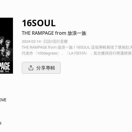
16SOUL
THE RAMPAGE from 放浪一族
2024-02-14 · 日語/流行音樂
THE RAMPAGE from 放浪一族 / 16SOUL 這張專輯展現了懷抱壯大之愛全力奔向目標的16位戰士之魂。 收錄在演唱會中的超人氣
代表作〈100degrees〉、〈LA FIESTA〉，首次獲得排行榜週
O ON THE RAMPAGE〉等由粉絲投票選出來的共17首歌曲。
分享專輯
OVE
s