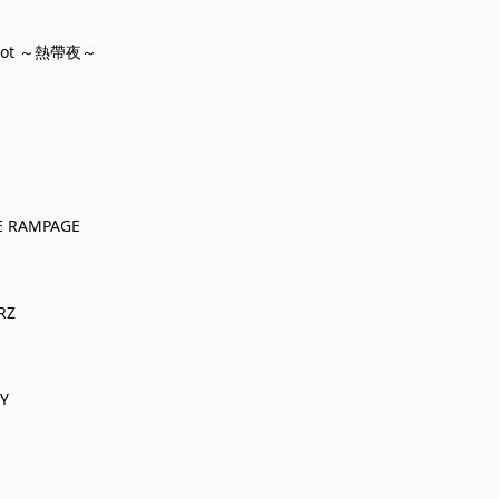
Riot ～熱帶夜～
E RAMPAGE
RZ
Y