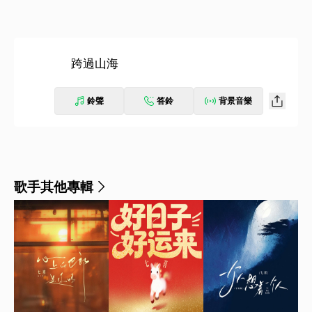
跨過山海
鈴聲
答鈴
背景音樂
歌手其他專輯