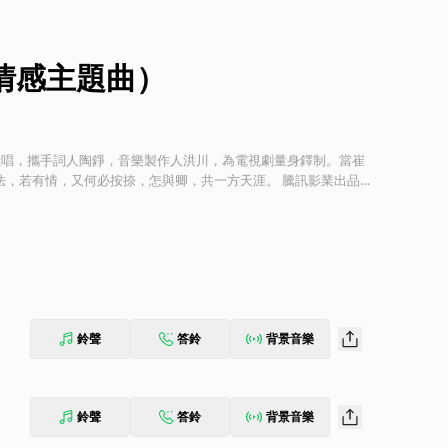
情感主題曲）
獻唱，攜手詞人陶錚，音樂製作人洪川，為電視劇量身鐸制。當崔
情，又何必按捺，怎與卿，共一方天涯。 騰訊影業出品
，劉海寬特別出演，黃斌總導演，鄧偉恩、陳強聯合執導的古代傳
》，以城西渠案件切入，講述了女主沈甄（歐陽娜娜 飾）爹爹莫
飾）秉公辦案查封尚書府的故事。
鈴聲
答鈴
背景音樂
鈴聲
答鈴
背景音樂