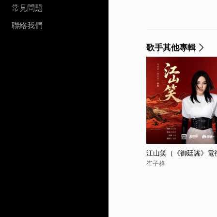
常見問題
聯絡我們
歌手其他專輯
江山笑（《御廷謠》電
崔子格