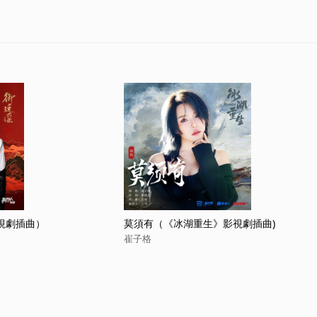
視劇插曲）
莫須有（《冰湖重生》影視劇插曲)
崔子格