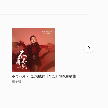
不再不見（《江湖夜雨十年燈》電視劇插曲）
江湖夜雨十
曲）
崔子格
崔子格