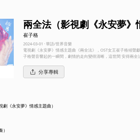
兩全法（影視劇《永安夢》
崔子格
2024-03-01 · 華語/世界音樂
電視劇《永安夢》情感主題曲《兩全法》，OST女王崔子格傾聲
子格聲音響起的一瞬間，劇情的走向變得清晰，這世間 安得兩全法，若有
的影視劇《永安夢》由歐陽娜娜、徐正溪、孫堅、夏楠領銜主演
奇題材網路劇。該劇改編自發達的淚腺創作的小說《長安第一美人
分享專輯
名其妙成為了城西渠案件的嫌疑人，鎮國公世子陸時硯（徐正溪 
視劇《永安夢》情感主題曲）
奏）