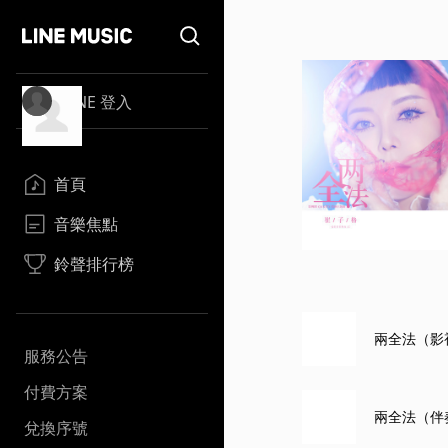
LINE 登入
首頁
音樂焦點
鈴聲排行榜
兩全法（影
服務公告
付費方案
兩全法（伴
兌換序號