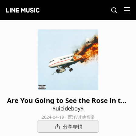
Are You Going to See the Rose in the
Vase, or the Dust on the Table
$uicideboy$
2024-04-19 · 西洋/其他音樂
分享專輯