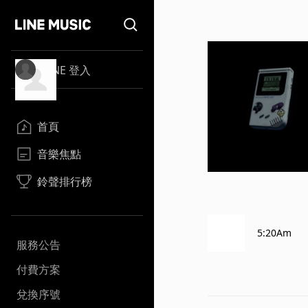
LINE 登入
首頁
音樂焦點
鈴聲排行榜
5:20Am
服務公告
付費方案
兌換序號