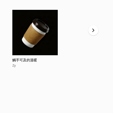
觸手可及的溫暖
落淚
Zy
Zy