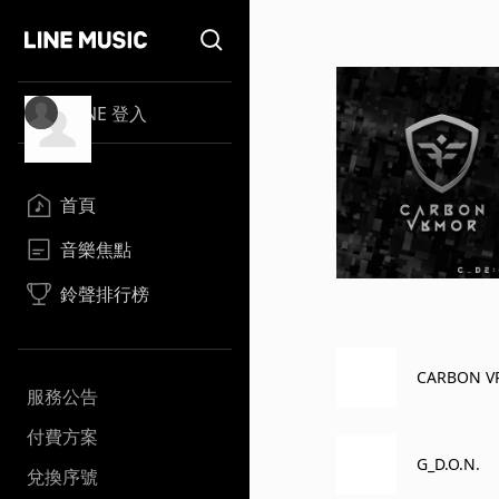
LINE 登入
首頁
音樂焦點
鈴聲排行榜
CARBON 
服務公告
付費方案
G_D.O.N.
兌換序號