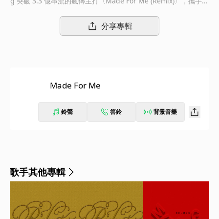
g 突破 3.3 億串流的瘋傳主打〈Made For Me (Remix)〉，攜手流
行女王瑪麗亞凱莉（Mariah Carey）夢幻推出全新混音版本，瑪
麗亞表示：「當我接獲邀約時，我馬上就答應了！Muni 是超棒的
分享專輯
創作者與表演者，這次合作宛如天堂般絕配！」
Made For Me
鈴聲
答鈴
背景音樂
歌手其他專輯