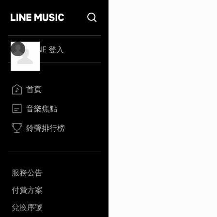
LINE 登入
首頁
音樂焦點
鈴聲排行榜
服務公告
付費方案
兌換序號