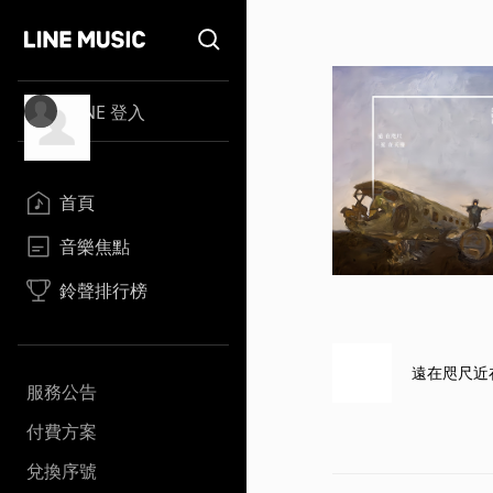
LINE 登入
首頁
音樂焦點
鈴聲排行榜
遠在咫尺近
服務公告
付費方案
兌換序號