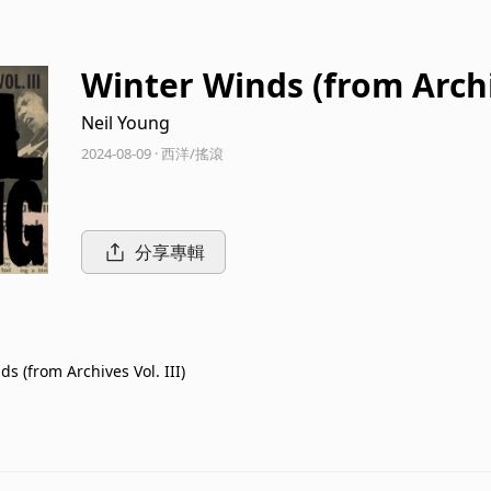
Winter Winds (from Archiv
Neil Young
2024-08-09 · 西洋/搖滾
分享專輯
s (from Archives Vol. III)