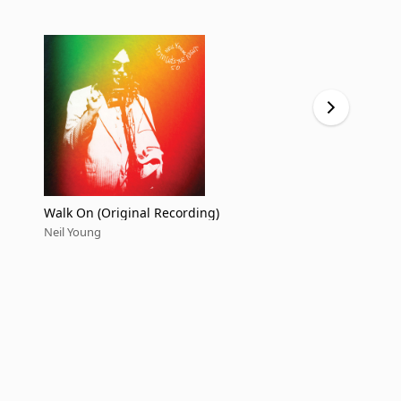
Walk On (Original Recording)
Lookout Joe
Neil Young
Neil Young