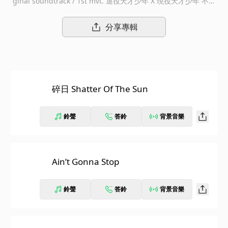
ginal soundtrack / 1st mvt. 退役天才少年 X 現役天才少年 不完
美的我們 一起創作出的 完美的歌 8首緊扣劇情量身訂製的單曲 小
宇(宋念宇)、吳思賢、李佳歡、金泰佑、MAX (FEniX) 等歌手共同
分享專輯
獻聲 孤僻的天才少年，與一個落魄歌手合作，創作過程波折不
斷，最後終於完成屬於他們的戀曲。盛夏最浪漫的戀曲2024.08.12
正式開播，戲劇原聲帶將分為第一樂章&第二樂章分別推出，第一
樂章將於8/13、第二樂章9/16全面上線。 ♬第一樂章曲目 我愛我
在/ 碎日 / Ain'tGonnaStop / Heal Your Broken Heart 第一樂章
碎日 Shatter Of The Sun
8/13、第二樂章9/16 華 納 音 樂 全 面 上 線 歌曲介紹 ♬ 我愛，
我在（主題曲） 演唱人：小宇 眾所矚目的BL音樂影集《彈一場完
美戀愛》主題曲邀請到華語歌壇重量級存在的小宇（宋念宇）量身
鈴聲
答鈴
背景音樂
打造並親自演唱。『我愛，我在』音色上採用了合成器的貝斯，為
Synth Pop曲風。呼應劇中小海和Neil兩人攜手同行、相依相伴，
帶著 ”我愛故我在”的堅持、相信只要有愛就可以戰勝一切困難！小
宇特殊又具辨識度的嗓音彷彿溫柔地撫平一切的傷口，有種溫暖相
Ain’t Gonna Stop
伴的感覺。 ♬ 碎日（插曲） 演唱人：涂善存 聚光燈熄滅後，揭示
內心世界的支離破碎。 《彈一場完美戀愛》男主角涂善存的首次
鈴聲
答鈴
背景音樂
斜槓歌手，挑戰演唱歌曲。涂善存極具溫暖感的嗓音表達對於重新
拼湊自我，迎接黎明的渴望，也反映出經歷痛苦後的蛻變與成長。
♬ Ain’t Gonna Stop（插曲） 演唱人：涂善存 & 金泰佑 在劇中為
主角Neil與Matt的共同演唱回憶。充分表達對於挑戰的無懼，保持