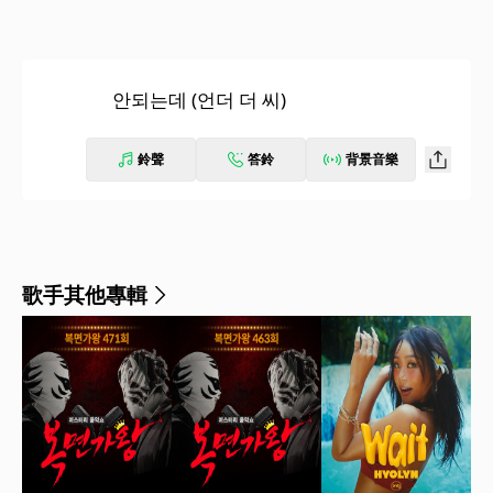
안되는데 (언더 더 씨)
鈴聲
答鈴
背景音樂
歌手其他專輯