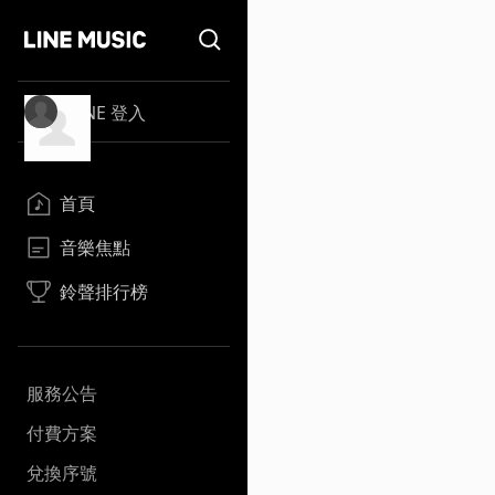
LINE 登入
首頁
音樂焦點
鈴聲排行榜
服務公告
付費方案
兌換序號